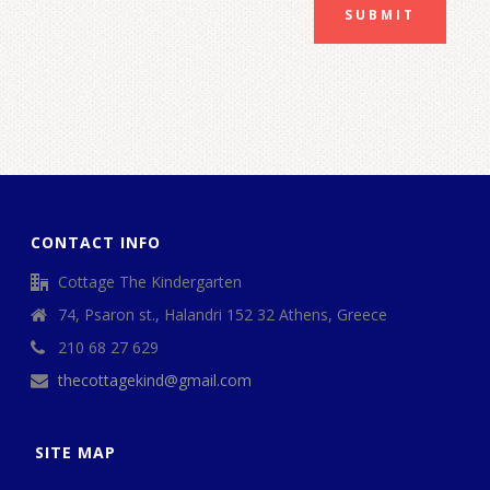
SUBMIT
CONTACT INFO
Cottage The Kindergarten
74, Psaron st., Halandri 152 32 Athens, Greece
210 68 27 629
thecottagekind@gmail.com
SITE MAP